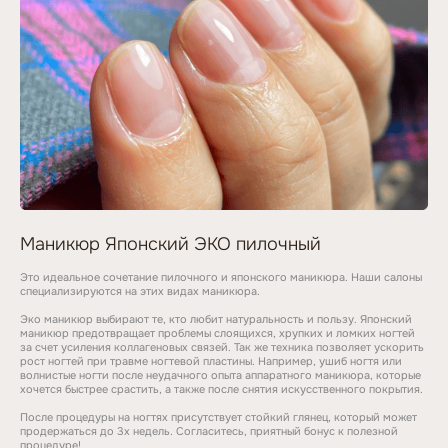
Маникюр Японский ЭКО пилочный
Это идеальное сочетание пилочного и японского маникюра. Наши салоны
специализируются на этих видах маникюра.
Эко маникюр выбирают те, кто любит натуральность и пользу. Японский
маникюр предотвращает проблемы слоящихся, хрупких и ломких ногтей
за счет усиления коллагеновых связей. Так же техника позволяет ускорить
рост ногтей при травме ногтевой пластины. Например, ушиб ногтя или
волнистые ногти после неудачного опыта аппаратного маникюра, которые
хочется быстрее срастить, а также после снятия искусственного покрытия.
После процедуры на ногтях присутствует стойкий глянец, который может
продержаться до 3х недель. Согласитесь, приятный бонус к полезной
процедуре!