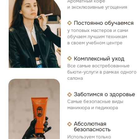
Быстрая запись
Главная
+7 (923) 618-74-80
ул. Весенняя 15
О компании
+7 (923) 518-77-00
Услуги
пр. Московский 18, к1
Обучение
beauty.natural42@mail.ru
Прайс-лист
© 2026 ИП ХАСАНОВА Е. В.
Контакты
Подарочные карты