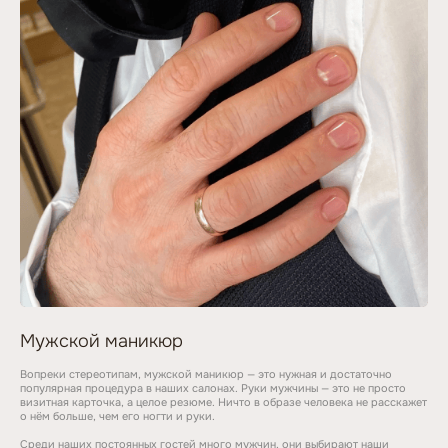
Абсолютная
безопасность
Используем только
стерильные инструменты
Премиальные бренды
профессиональные средства
и сертифицированные
материалы
Наши направления
Мужской маникюр
Вопреки стереотипам, мужской маникюр — это нужная и достаточно
популярная процедура в наших салонах. Руки мужчины — это не просто
Совместные услуги
визитная карточка, а целое резюме. Ничто в образе человека не расскажет
о нём больше, чем его ногти и руки.
Среди наших постоянных гостей много мужчин, они выбирают наши