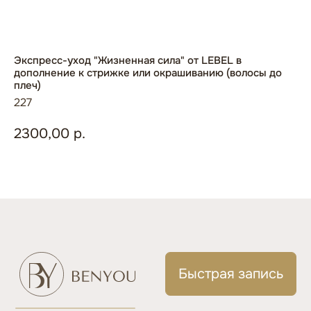
Экспресс-уход "Жизненная сила" от LEBEL в
дополнение к стрижке или окрашиванию (волосы до
плеч)
227
Быстрая запись
2300,00
р.
Главная
+7 (923) 618-74-80
ул. Весенняя 15
О компании
+7 (923) 518-77-00
Услуги
пр. Московский 18, к1
Обучение
beauty.natural42@mail.ru
Прайс-лист
© 2026 ИП ХАСАНОВА Е. В.
Контакты