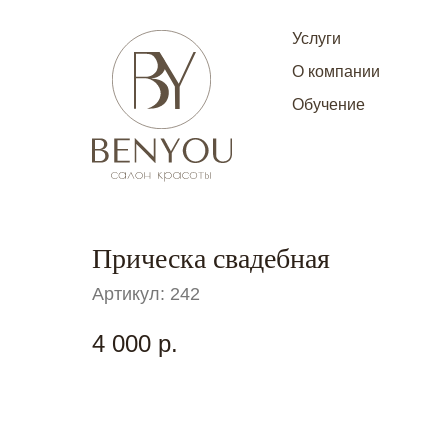
Услуги
О ко
Услуги
О компании
Обучение
Прическа свадебная
Артикул:
242
4 000
р.