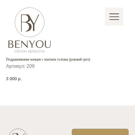
Записаться
Стать партнером
Подравнивание концов с мытьем головы (ровный срез)
Артикул:
209
3 000
р.
Быстрая запись
Главная
+7 (923) 618-74-80