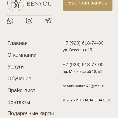
ул. Весенняя 15
О компании
+7 (923) 518-77-00
Услуги
пр. Московский 18, к1
Обучение
beauty.natural42@mail.ru
Прайс-лист
© 2026 ИП ХАСАНОВА Е. В.
Контакты
Подарочные карты
Разработка сайта
Политика конфиденциальности
Цены, указанные на сайте, носят исключительно информативный
характер и не являются публичной офертой, определяемой
положениями Статьи 437 (2) ГК РФ
* Meta признана экстремистской организацией и запрещена
на территории России